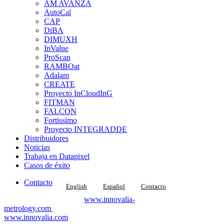
AM AVANZA
AutoCal
CAP
DiBA
DIMUXH
InValue
ProScan
RAMBOat
Adalam
CREATE
Proyecto InCloudInG
FITMAN
FALCON
Fortissimo
Proyecto INTEGRADDE
Distribuidores
Noticias
Trabaja en Datapixel
Casos de éxito
Contacto
English
Español
Contacto
Datapixel forma parte de
www.innovalia-
metrology.com
unidad metrológica de
www.innovalia.com