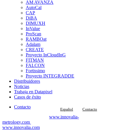
AM AVANZA
AutoCal
CAP
DiBA
DIMUXH
InValue
ProScan
RAMBOat
Adalam
CREATE
Proyecto InCloudInG
FITMAN
FALCON
Fortissimo
Proyecto INTEGRADDE
Distribuidores
Noticias
Trabaja en Datapixel
Casos de éxito
Contacto
Español
Contacto
Datapixel forma parte de
www.innovalia-
metrology.com
unidad metrológica de
www.innovalia.com